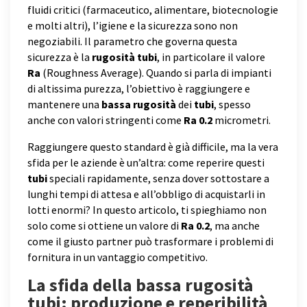
fluidi critici (farmaceutico, alimentare, biotecnologie
e molti altri), l’igiene e la sicurezza sono non
negoziabili. Il parametro che governa questa
sicurezza è la
rugosità tubi
, in particolare il valore
Ra
(Roughness Average). Quando si parla di impianti
di altissima purezza, l’obiettivo è raggiungere e
mantenere una
bassa rugosità
dei
tubi
, spesso
anche con valori stringenti come
Ra 0.2
micrometri.
Raggiungere questo standard è già difficile, ma la vera
sfida per le aziende è un’altra: come reperire questi
tubi
speciali rapidamente, senza dover sottostare a
lunghi tempi di attesa e all’obbligo di acquistarli in
lotti enormi? In questo articolo, ti spieghiamo non
solo come si ottiene un valore di
Ra 0.2
, ma anche
come il giusto partner può trasformare i problemi di
fornitura in un vantaggio competitivo.
La sfida della bassa rugosità
tubi: produzione e reperibilità