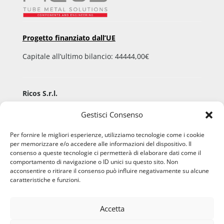
Progetto finanziato dall’UE
Capitale all’ultimo bilancio: 44444,00€
Ricos S.r.l.
Via Aldo Moro, 9
Gestisci Consenso
36060 Pianezze San Lorenzo (VI) – ITALY
P.IVA 02508960248 – C.F. 02508960248
Per fornire le migliori esperienze, utilizziamo tecnologie come i cookie
per memorizzare e/o accedere alle informazioni del dispositivo. Il
Registro imprese di Vicenza 02508960248
consenso a queste tecnologie ci permetterà di elaborare dati come il
comportamento di navigazione o ID unici su questo sito. Non
acconsentire o ritirare il consenso può influire negativamente su alcune
caratteristiche e funzioni.
Email:
info@ricos.org
Pec:
ricos@pec.telemar.it
Tel: +39 0424 472021
Accetta
Fax: +39 0424 474371