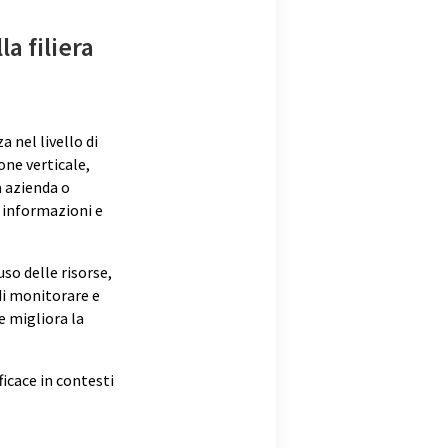
a filiera
nel livello di
one verticale,
a azienda o
i informazioni e
so delle risorse,
di monitorare e
e migliora la
icace in contesti