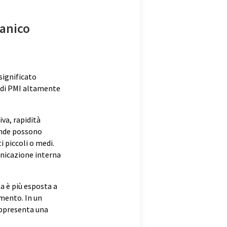
canico
significato
 di PMI altamente
iva, rapidità
iende possono
i piccoli o medi.
unicazione interna
a è più esposta a
namento. In un
rappresenta una