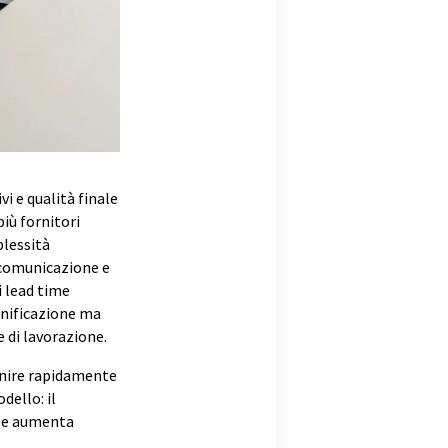
i e qualità finale
più fornitori
plessità
 comunicazione e
i lead time
ianificazione ma
e di lavorazione.
venire rapidamente
dello: il
to e aumenta