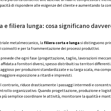
pacità di rispondere alle esigenze del cliente e aumentando la co
ta e filiera lunga: cosa significano davve
striale metalmeccanico, la
filiera corta e lunga
si distinguono pr
ri coinvolti e per la frammentazione dei processi produttivi.
prevede che ogni fase (progettazione, taglio, lavorazioni mecca
 affidata a fornitori diversi, spesso distribuiti su territori differen
taggioso per produzioni standardizzate e su larga scala, ma comp
aggiore esposizione a ritardi e imprevisti.
al contrario, riduce drasticamente i passaggi intermedi e concentr
ntrollo organizzativo. Quando progettazione, produzione e logis
a più semplice coordinare le attività, monitorare la qualità e mant