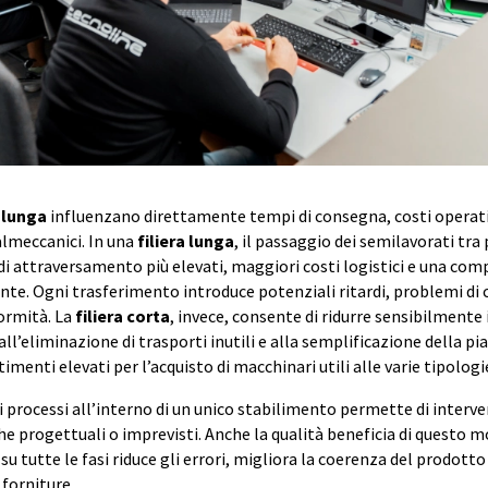
e lunga
influenzano direttamente tempi di consegna, costi operativ
lmeccanici. In una
filiera lunga
, il passaggio dei semilavorati tra 
 attraversamento più elevati, maggiori costi logistici e una com
nte. Ogni trasferimento introduce potenziali ritardi, problemi di
formità. La
filiera corta
, invece, consente di ridurre sensibilmente 
all’eliminazione di trasporti inutili e alla semplificazione della p
timenti elevati per l’acquisto di macchinari utili alle varie tipologi
i processi all’interno di un unico stabilimento permette di inter
he progettuali o imprevisti. Anche la qualità beneficia di questo mo
su tutte le fasi riduce gli errori, migliora la coerenza del prodot
e forniture.