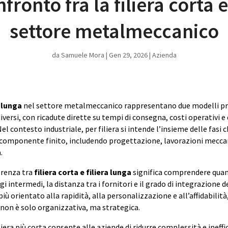
nfronto fra la filiera corta 
settore metalmeccanico
da
Samuele Mora
|
Gen 29, 2026
|
Azienda
e lunga
nel settore metalmeccanico rappresentano due modelli pr
ersi, con ricadute dirette su tempi di consegna, costi operativi e 
el contesto industriale, per filiera si intende l’insieme delle fasi
 componente finito, includendo progettazione, lavorazioni meccan
.
ferenza tra
filiera corta e filiera lunga
significa comprendere quan
 intermedi, la distanza tra i fornitori e il grado di integrazione de
 orientato alla rapidità, alla personalizzazione e all’affidabilità,
a non è solo organizzativa, ma strategica.
iera più corta consente alle aziende di ridurre complessità e ineffi