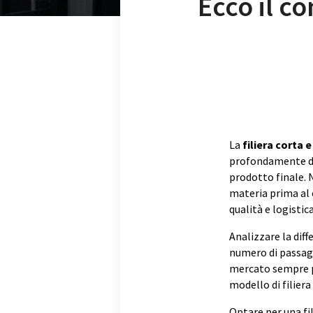
Ecco il co
La
filiera corta 
profondamente div
prodotto finale. N
materia prima al
qualità e logistica
Analizzare la dif
numero di passaggi
mercato sempre più
modello di filier
Optare per una fil