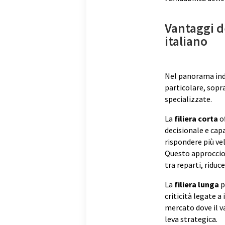
Vantaggi d
italiano
Nel panorama ind
particolare, sop
specializzate.
La
filiera corta
of
decisionale e cap
rispondere più vel
Questo approccio 
tra reparti, riduc
La
filiera lunga
p
criticità legate a
mercato dove il va
leva strategica.