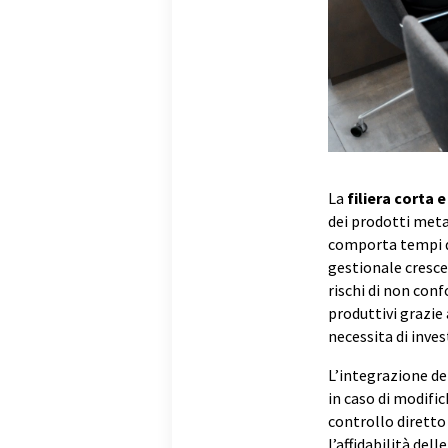
La
filiera corta 
dei prodotti meta
comporta tempi di
gestionale cresce
rischi di non con
produttivi grazie 
necessita di inves
L’integrazione de
in caso di modific
controllo diretto 
l’affidabilità dell