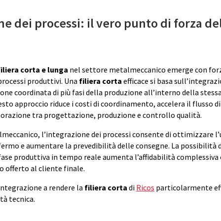
e dei processi: il vero punto di forza dell
filiera corta e lunga
nel settore metalmeccanico emerge con forza 
processi produttivi. Una
filiera corta
efficace si basa sull’integrazi
one coordinata di più fasi della produzione all’interno della stess
sto approccio riduce i costi di coordinamento, accelera il flusso d
borazione tra progettazione, produzione e controllo qualità.
meccanico, l’integrazione dei processi consente di ottimizzare l’u
i fermo e aumentare la prevedibilità delle consegne. La possibilità 
fase produttiva in tempo reale aumenta l’affidabilità complessiva 
o offerto al cliente finale.
integrazione a rendere la
filiera corta
di
Ricos
particolarmente eff
tà tecnica.