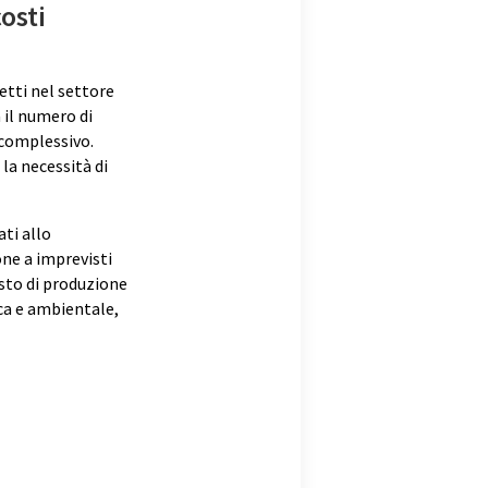
costi
etti nel settore
 il numero di
 complessivo.
la necessità di
ti allo
one a imprevisti
osto di produzione
ica e ambientale,