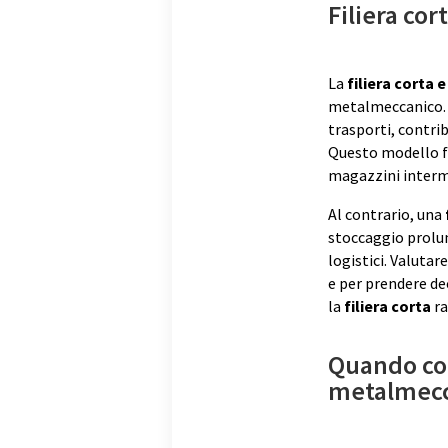
Filiera cor
La
filiera corta 
metalmeccanico.
trasporti, contri
Questo modello fa
magazzini intermed
Al contrario, una
stoccaggio prolun
logistici. Valuta
e per prendere de
la
filiera corta
ra
Quando con
metalmecc