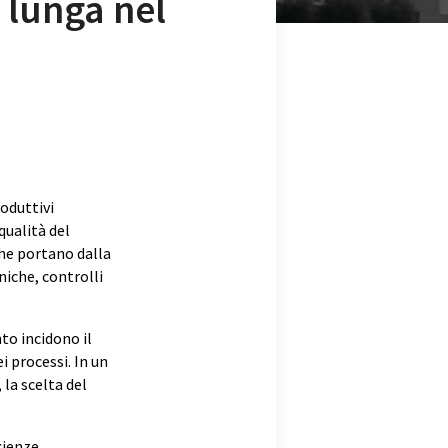
e lunga nel
oduttivi
qualità del
 che portano dalla
iche, controlli
to incidono il
i processi. In un
 la scelta del
cienze,