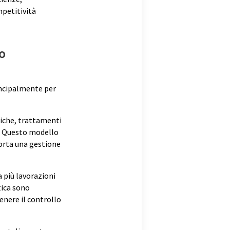
mpetitività
ro
incipalmente per
niche, trattamenti
ti. Questo modello
orta una gestione
a più lavorazioni
tica sono
enere il controllo