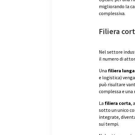
migliorando la ca
complessiva.
Filiera cor
Nel settore indu
il numero di atto
Una
filiera lunga
e logistica) venga
può risultare van
complessa e una m
La
filiera corta
, 
sotto un unico co
integrate, divent
sui tempi.