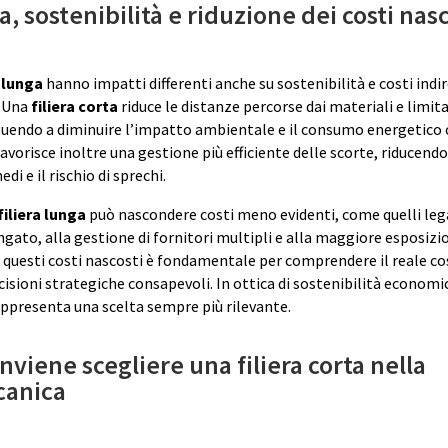
ta, sostenibilità e riduzione dei costi nas
e lunga
hanno impatti differenti anche su sostenibilità e costi indir
 Una
filiera corta
riduce le distanze percorse dai materiali e limita
buendo a diminuire l’impatto ambientale e il consumo energetico
vorisce inoltre una gestione più efficiente delle scorte, riducendo 
i e il rischio di sprechi.
filiera lunga
può nascondere costi meno evidenti, come quelli lega
gato, alla gestione di fornitori multipli e alla maggiore esposizi
re questi costi nascosti è fondamentale per comprendere il reale c
cisioni strategiche consapevoli. In ottica di sostenibilità econom
ppresenta una scelta sempre più rilevante.
viene scegliere una filiera corta nella
anica