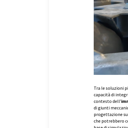
Tra le soluzioni pi
capacità di integr
contesto dell’
im
di giunti meccanic
progettazione su 
che potrebbero co
base di simulazion