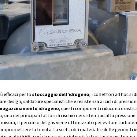
ù efficaci per lo
stoccaggio dell’idrogeno
, i collettori ad hoc si
are design, saldature specialistiche e resistenza ai cicli di pression
magazzinamento idrogeno
, questi componenti riducono drasti
i, uno dei principali fattori di rischio nei sistemi ad alta pressione.
misura, il percorso del gas viene ottimizzato per evitare turbol
mpromettere la tenuta. La scelta dei materiali e delle geometrie
i e analisi FEM, così da garantire integrità strutturale nel tempo.