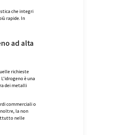
stica che integri
iù rapide. In
eno ad alta
elle richieste
. L’idrogeno è una
ra dei metalli
ordi commerciali o
Inoltre, la non
ttutto nelle