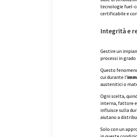
tecnologie fuel-c
certificabile e c
Integrità e r
Gestire un impian
processi in grado 
Questo fenomeno, 
cui durante l’
imm
austenitici o mate
Ogni scelta, quin
interna, fattore 
influisce sulla du
aiutano a distribui
Solo con un appro
in queste condizi