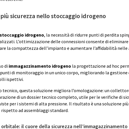
 più sicurezza nello stoccaggio idrogeno
stoccaggio idrogeno
, la necessità di ridurre punti di perdita spi
alizzati. L’ottimizzazione delle connessioni consente di eliminare
rare la compattezza dell’impianto e aumentare l’affidabilità nelle
so di
immagazzinamento idrogeno
la progettazione ad hoc perm
e punti di monitoraggio in un unico corpo, migliorando la gestione 
li ispettivi.
o tecnico, questa soluzione migliora l’omologazione: un colletto
azione di un dossier tecnico completo, utile per le verifiche di sic
iste per i sistemi di alta pressione. Il risultato è una soluzione più 
 rispetto ad assemblaggi standard.
 orbitale: il cuore della sicurezza nell’immagazzinamento