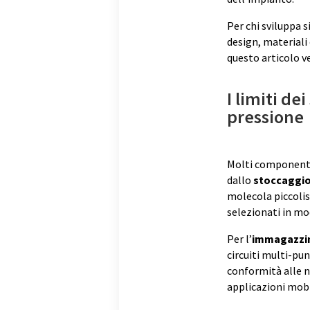
Per chi sviluppa s
design, materiali 
questo articolo v
I limiti de
pressione
Molti componenti 
dallo
stoccaggio
molecola piccolis
selezionati in m
Per l’
immagazzin
circuiti multi-pun
conformità alle 
applicazioni mobil