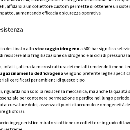
ell, affidarsi a un collettore custom permette di ottenere un siste
ompatto, aumentando efficacia e sicurezza operativa.
esistenza
to destinato allo
stoccaggio idrogeno
a 500 bar significa selezi
di resistere alla fragilizzazione da idrogeno e ai cicli di pressurizz
infatti, altera la microstruttura dei metalli rendendoli meno te
agazzinamento dell’idrogeno
vengono preferite leghe specific
riali certificati per ambienti di questo tipo.
di, riguarda non solo la resistenza meccanica, ma anche la qualità 
essenziale per contenere permeazione e perdite nel lungo periodo.
rata: curvature dolci, assenza di punti di accumulo e omogeneità de
re gli sforzi.
ccio ingegneristico mirato si ottiene un collettore in grado di lav
oni estreme.