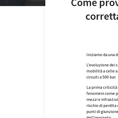
Come provv
corrett
Iniziamo da una 
L’evoluzione dei 
mobilità a celle 
circuiti a 500 bar.
La prima criticità
fenomeni come pe
mezzi e infrastr
rischio di perdita
punti di giunzion
dell’impianto.