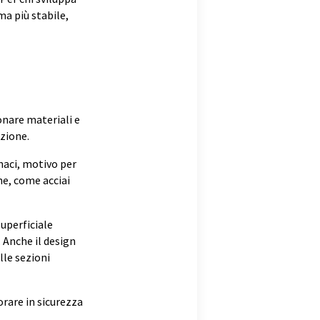
ma più stabile,
onare materiali e
azione.
naci, motivo per
he, come acciai
superficiale
 Anche il design
lle sezioni
orare in sicurezza