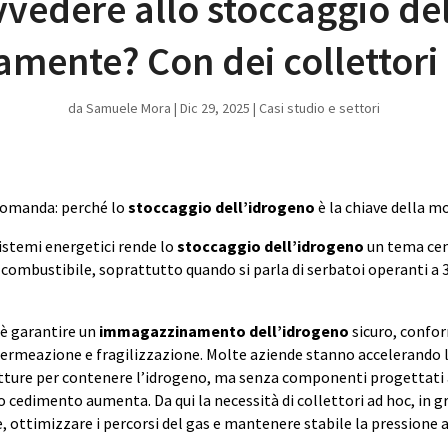
edere allo stoccaggio de
amente? Con dei collettori
da
Samuele Mora
|
Dic 29, 2025
|
Casi studio e settori
domanda: perché lo
stoccaggio dell’idrogeno
è la chiave della mo
sistemi energetici rende lo
stoccaggio dell’idrogeno
un tema cen
a combustibile, soprattutto quando si parla di serbatoi operanti a 
 è garantire un
immagazzinamento dell’idrogeno
sicuro, confor
rmeazione e fragilizzazione. Molte aziende stanno accelerando l
utture per contenere l’idrogeno, ma senza componenti progettati
 o cedimento aumenta. Da qui la necessità di collettori ad hoc, in gr
e, ottimizzare i percorsi del gas e mantenere stabile la pressione 