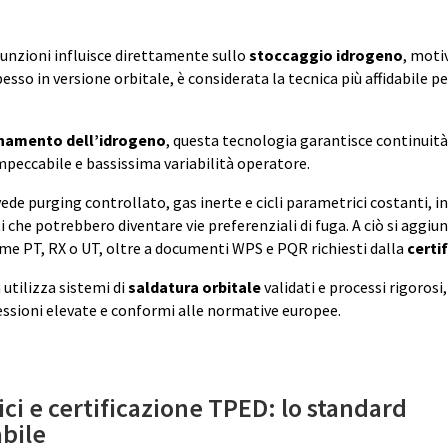
giunzioni influisce direttamente sullo
stoccaggio idrogeno
, motiv
pesso in versione orbitale, è considerata la tecnica più affidabile pe
amento dell’idrogeno
, questa tecnologia garantisce continuità
impeccabile e bassissima variabilità operatore.
ede purging controllato, gas inerte e cicli parametrici costanti, i
ti che potrebbero diventare vie preferenziali di fuga. A ciò si aggi
ome PT, RX o UT, oltre a documenti WPS e PQR richiesti dalla
certi
 utilizza sistemi di
saldatura orbitale
validati e processi rigorosi
ressioni elevate e conformi alle normative europee.
ici e certificazione TPED: lo standard
bile