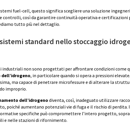
istemi fuel-cell, questo significa scegliere una soluzione ingegneri
e controlli, così da garantire continuità operativa e certificazioni p
ediamo tutto più nel dettaglio.
i sistemi standard nello stoccaggio idrog
industriali non sono progettati per affrontare condizioni come qu
 dell’idrogeno
, in particolare quando si opera a pressioni elevate
sima, ma capace di penetrare microfessure e di alterare la struttu
odo improprio.
amento dell’idrogeno
diventa, così, inadeguato utilizzare racc
to, poiché aumentano potenziali vie di fuga e il rischio di perdita. 
normative specifiche può compromettere l’intero progetto, sopra
i e nelle stazioni di rifornimento.