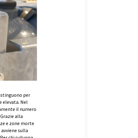
 distinguono per
e elevata. Nel
camente il numero
 Grazie alla
enze e zone morte
 avviene sulla
 Per chi sviluppa