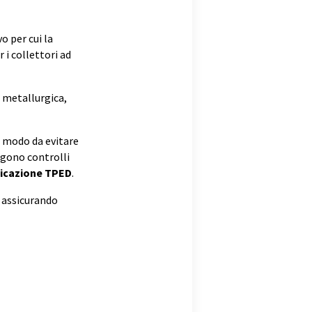
o per cui la
r i collettori ad
 metallurgica,
n modo da evitare
ungono controlli
ficazione TPED
.
, assicurando