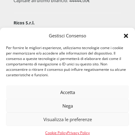
Capitale all’ultimo bilancio: 44444,00€
Ricos S.r.l.
Via Aldo Moro, 9
Gestisci Consenso
36060 Pianezze San Lorenzo (VI) – ITALY
P.IVA 02508960248 – C.F. 02508960248
Per fornire le migliori esperienze, utilizziamo tecnologie come i cookie
per memorizzare e/o accedere alle informazioni del dispositivo. Il
Registro imprese di Vicenza 02508960248
consenso a queste tecnologie ci permetterà di elaborare dati come il
comportamento di navigazione o ID unici su questo sito. Non
acconsentire o ritirare il consenso può influire negativamente su alcune
caratteristiche e funzioni.
Email:
info@ricos.org
Pec:
ricos@pec.telemar.it
Tel: +39 0424 472021
Accetta
Fax: +39 0424 474371
Nega
Visualizza le preferenze
Cookie Policy
Privacy Policy